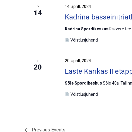
14. aprill, 2024
P
14
Kadrina basseinitriat
Kadrina Spordikeskus
Rakvere tee 
Võistlusjuhend
20. aprill, 2024
L
20
Laste Karikas II etap
Sõle Spordikeskus
Sõle 40a, Tallinn
Võistlusjuhend
Previous
Events