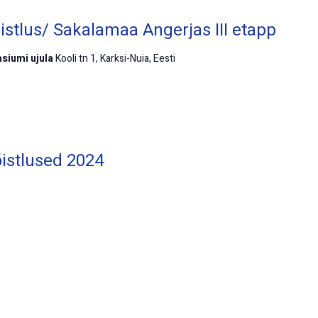
istlus/ Sakalamaa Angerjas III etapp
siumi ujula
Kooli tn 1, Karksi-Nuia, Eesti
õistlused 2024
p