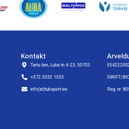
Kontakt
Arveld
Tartu linn, Luha tn 4-23, 50703
EE422200
+372 5332 1533
SWIFT/BI
info(at)tuksport.ee
Reg. nr: 8