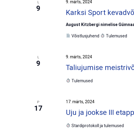
9. märts, 2024
L
9
Karksi Sport kevadvõ
August Kitzbergi nimelise Gümnaa
Võistlusjuhend
Tulemused
9. märts, 2024
L
9
Taliujumise meistriv
Tulemused
17. märts, 2024
P
17
Uju ja jookse III etap
Stardiprotokoll ja tulemused