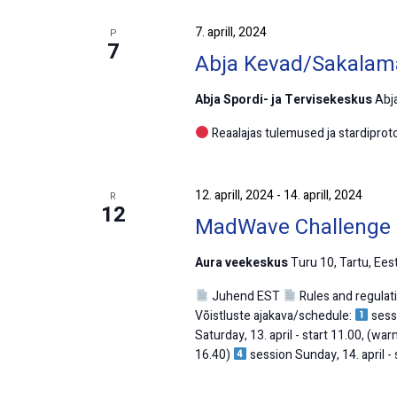
7. aprill, 2024
P
7
Abja Kevad/Sakalama
Abja Spordi- ja Tervisekeskus
Abja
Reaalajas tulemused ja stardiproto
12. aprill, 2024
-
14. aprill, 2024
R
12
MadWave Challenge
Aura veekeskus
Turu 10, Tartu, Eest
Juhend EST
Rules and regula
Võistluste ajakava/schedule:
sessi
Saturday, 13. april - start 11.00, (w
16.40)
session Sunday, 14. april -