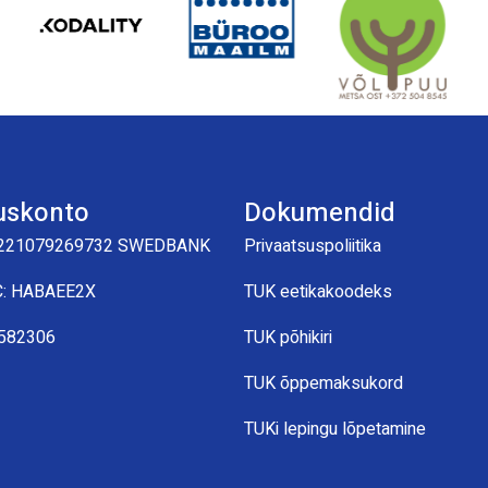
uskonto
Dokumendid
221079269732 SWEDBANK
Privaatsuspoliitika
C: HABAEE2X
TUK eetikakoodeks
0582306
TUK põhikiri
TUK õppemaksukord
TUKi lepingu lõpetamine