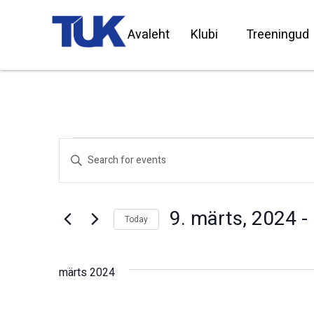
Avaleht
Klubi
Treeningud
Events
Enter
Search
Keyword.
Search
and
for
Views
Events
by
Navigation
9. märts, 2024
 - 
Keyword.
Today
Select
date.
märts 2024