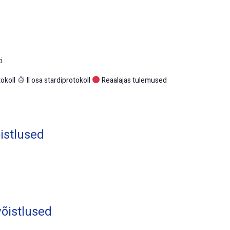
i
tokoll
II osa stardiprotokoll
Reaalajas tulemused
istlused
võistlused