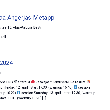
a Angerjas IV etapp
 tee 15, Abja-Paluoja, Eesti
koll
 2024
i
tions ENG
Startlist
Reaalajas tulemused/Live results
on Friday, 12. april - start 17.30, (warmup 16.40)
session
armup 10.20)
session Saturday, 13. april - start 17.30, (warmup
 start 11.00, (warmup 10.20) […]