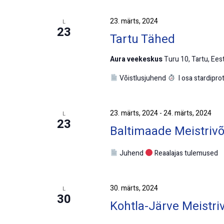
23. märts, 2024
L
23
Tartu Tähed
Aura veekeskus
Turu 10, Tartu, Eest
Võistlusjuhend
I osa stardipro
23. märts, 2024
-
24. märts, 2024
L
23
Baltimaade Meistrivõ
Juhend
Reaalajas tulemused
30. märts, 2024
L
30
Kohtla-Järve Meistri