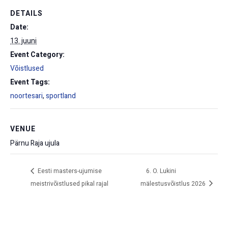
DETAILS
Date:
13. juuni
Event Category:
Võistlused
Event Tags:
noortesari
,
sportland
VENUE
Pärnu Raja ujula
Eesti masters-ujumise
6. O. Lukini
meistrivõistlused pikal rajal
mälestusvõistlus 2026