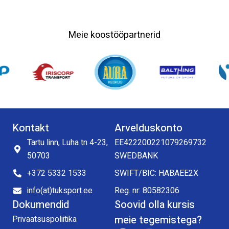
Meie koostööpartnerid
Kontakt
Arvelduskonto
Tartu linn, Luha tn 4-23,
EE422200221079269732
50703
SWEDBANK
+372 5332 1533
SWIFT/BIC: HABAEE2X
info(at)tuksport.ee
Reg. nr: 80582306
Dokumendid
Soovid olla kursis
meie tegemistega?
Privaatsuspoliitika