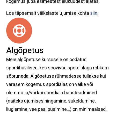
kogemus juba esimestest elukuudest alates.
Loe täpsemalt väikelaste ujumise kohta
siin
.
Algõpetus
Meie algõpetuse kursusele on oodatud
spordihuvilised, kes soovivad spordialaga rohkem
sõbruneda. Algõpetuse rühmadesse tullakse kui
varasem kogemus spordialas on väike või
olematu ja/või kui spordiala baasteadmised
(näiteks ujumises hingamine, sukeldumine,
liuglemine, vee peal püsimine…) on minimaalsed.