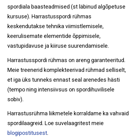
spordiala baasteadmised (st läbinud algõpetuse
kursuse). Harrastusspordi rühmas
keskendutakse tehnika viimistlemisele,
keerulisemate elementide õppimisele,
vastupidavuse ja kiiruse suurendamisele.
Harrastusspordi rühmas on areng garanteeritud.
Meie treenerid komplekteerivad rühmad selliselt,
et iga üks tunneks ennast seal arenedes hästi
(tempo ning intensiivsus on spordihuvilisele
sobiv).
Harrastusrühma liikmetele korraldame ka vahvaid
spordilaagreid. Loe suvelaagritest meie
blogipostitusest
.