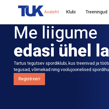
Avaleht
Klubi
Treeningud
Me liigume
edasi ühel la
Tartus tegutsev spordiklubi, kus treenivad ja töö
tegusad, võimekad ning voolujoonelised spordihuv
Registreeri