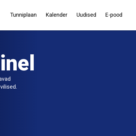
Tunniplaan
Kalender
Uudised
E-pood
inel
tavad
ilised.