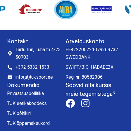
Kontakt
Arvelduskonto
Tartu linn, Luha tn 4-23,
EE422200221079269732
50703
SWEDBANK
+372 5332 1533
SWIFT/BIC: HABAEE2X
info(at)tuksport.ee
Reg. nr: 80582306
Dokumendid
Soovid olla kursis
meie tegemistega?
Privaatsuspoliitika
TUK eetikakoodeks
TUK põhikiri
TUK õppemaksukord