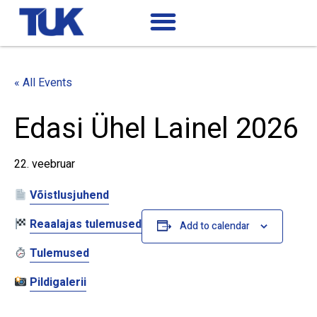
« All Events
Edasi Ühel Lainel 2026
22. veebruar
Võistlusjuhend
Reaalajas tulemused
Add to calendar
Tulemused
Pildigalerii