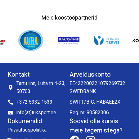
Meie koostööpartnerid
Kontakt
Arvelduskonto
Tartu linn, Luha tn 4-23,
EE422200221079269732
50703
SWEDBANK
+372 5332 1533
SWIFT/BIC: HABAEE2X
info(at)tuksport.ee
Reg. nr: 80582306
Dokumendid
Soovid olla kursis
meie tegemistega?
Privaatsuspoliitika