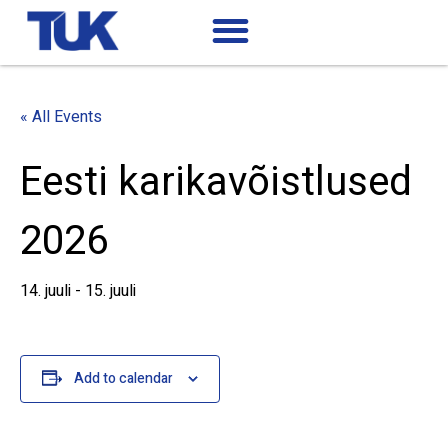
« All Events
Eesti karikavõistlused
2026
14. juuli
-
15. juuli
Add to calendar