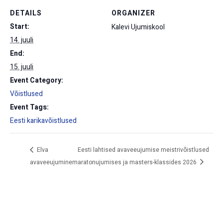
DETAILS
ORGANIZER
Start:
Kalevi Ujumiskool
14. juuli
End:
15. juuli
Event Category:
Võistlused
Event Tags:
Eesti karikavõistlused
Elva
Eesti lahtised avaveeujumise meistrivõistlused
avaveeujumine
maratonujumises ja masters-klassides 2026