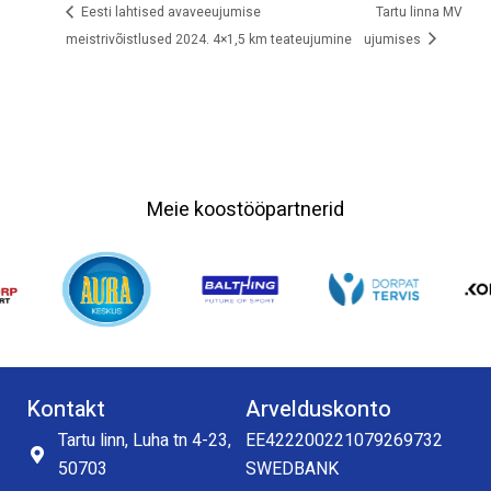
Eesti lahtised avaveeujumise
Tartu linna MV
meistrivõistlused 2024. 4×1,5 km teateujumine
ujumises
Meie koostööpartnerid
Kontakt
Arvelduskonto
Tartu linn, Luha tn 4-23,
EE422200221079269732
50703
SWEDBANK