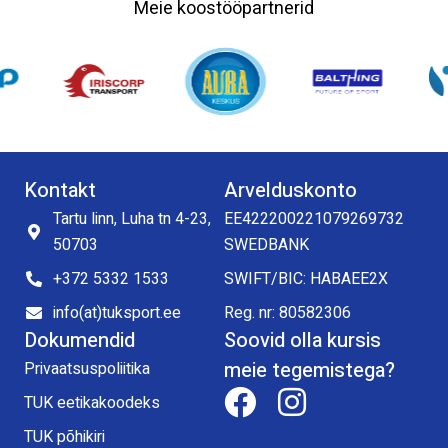
Meie koostööpartnerid
Kontakt
Arvelduskonto
Tartu linn, Luha tn 4-23,
EE422200221079269732
50703
SWEDBANK
+372 5332 1533
SWIFT/BIC: HABAEE2X
info(at)tuksport.ee
Reg. nr: 80582306
Dokumendid
Soovid olla kursis
meie tegemistega?
Privaatsuspoliitika
TUK eetikakoodeks
TUK põhikiri