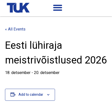
« All Events
Eesti lühiraja
meistrivõistlused 2026
18. detsember
-
20. detsember
Add to calendar