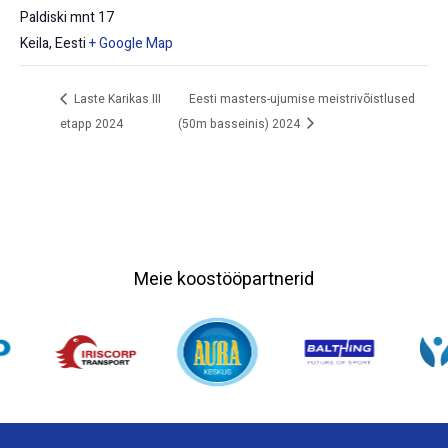
Paldiski mnt 17
Keila
,
Eesti
+ Google Map
Laste Karikas III
Eesti masters-ujumise meistrivõistlused
etapp 2024
(50m basseinis) 2024
Meie koostööpartnerid