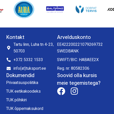
Kontakt
Arvelduskonto
Tartu linn, Luha tn 4-23,
EE422200221079269732
50703
SWEDBANK
+372 5332 1533
SWIFT/BIC: HABAEE2X
info(at)tuksport.ee
Reg. nr: 80582306
Dokumendid
Soovid olla kursis
meie tegemistega?
Privaatsuspoliitika
TUK eetikakoodeks
TUK põhikiri
TUK õppemaksukord