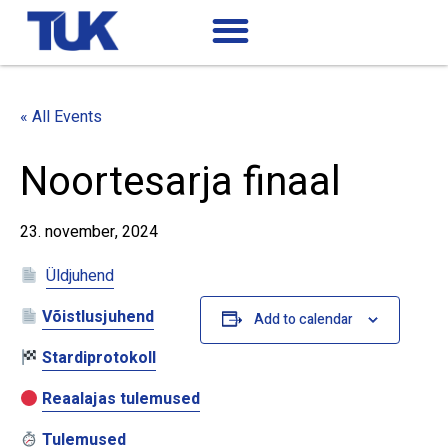
« All Events
Noortesarja finaal
23. november, 2024
Üldjuhend
Võistlusjuhend
Add to calendar
Stardiprotokoll
Reaalajas tulemused
Tulemused