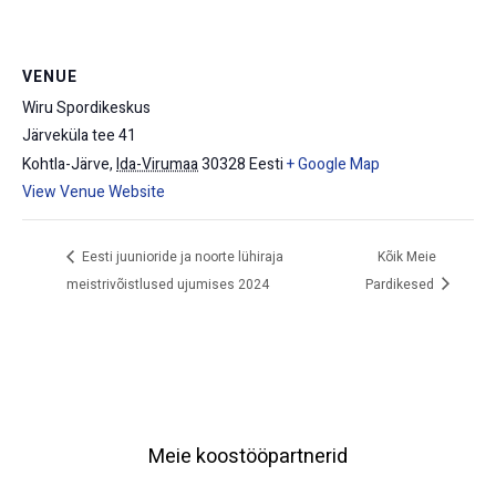
VENUE
Wiru Spordikeskus
Järveküla tee 41
Kohtla-Järve
,
Ida-Virumaa
30328
Eesti
+ Google Map
View Venue Website
Eesti juunioride ja noorte lühiraja
Kõik Meie
meistrivõistlused ujumises 2024
Pardikesed
Meie koostööpartnerid