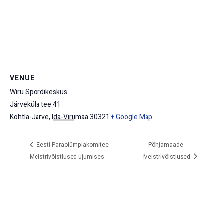
VENUE
Wiru Spordikeskus
Järveküla tee 41
Kohtla-Järve
,
Ida-Virumaa
30321
+ Google Map
Eesti Paraolümpiakomitee
Põhjamaade
Meistrivõistlused ujumises
Meistrivõistlused