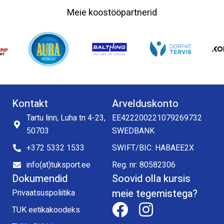
Meie koostööpartnerid
Kontakt
Arvelduskonto
Tartu linn, Luha tn 4-23,
EE422200221079269732
50703
SWEDBANK
+372 5332 1533
SWIFT/BIC: HABAEE2X
info(at)tuksport.ee
Reg. nr: 80582306
Dokumendid
Soovid olla kursis
meie tegemistega?
Privaatsuspoliitika
TUK eetikakoodeks