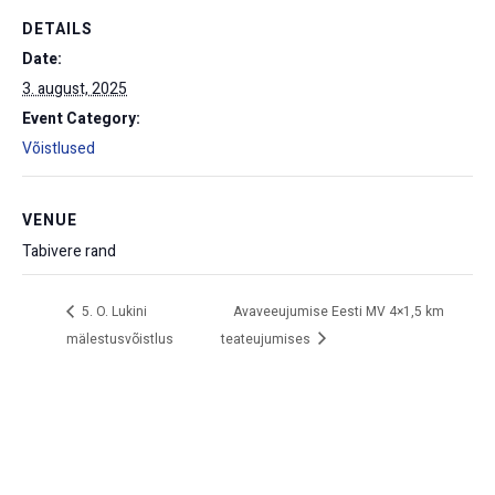
DETAILS
Date:
3. august, 2025
Event Category:
Võistlused
VENUE
Tabivere rand
5. O. Lukini
Avaveeujumise Eesti MV 4×1,5 km
mälestusvõistlus
teateujumises