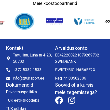
Meie koostööpartnerid
Kontakt
Arvelduskonto
Tartu linn, Luha tn 4-23,
EE422200221079269732
50703
SWEDBANK
+372 5332 1533
SWIFT/BIC: HABAEE2X
info(at)tuksport.ee
Reg. nr: 80582306
Dokumendid
Soovid olla kursis
meie tegemistega?
Privaatsuspoliitika
TUK eetikakoodeks
TUK põhikiri