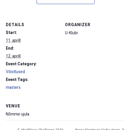
DETAILS
ORGANIZER
Start:
U-Klubi
11. aprill
End:
12. aprill
Event Category:
Võistlused
Event Tags:
masters
VENUE
Nõmme ujula
MadWave Challenge 2026
Arena Noorteari Vichy etapp