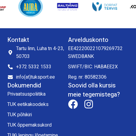
Kontakt
Arvelduskonto
Tartu linn, Luha tn 4-23,
EE422200221079269732
50703
SWEDBANK
+372 5332 1533
SWIFT/BIC: HABAEE2X
info(at)tuksport.ee
Reg. nr: 80582306
Dokumendid
Soovid olla kursis
meie tegemistega?
Privaatsuspoliitika
TUK eetikakoodeks
TUK põhikiri
TUK õppemaksukord
TUKi lepingu lõpetamine