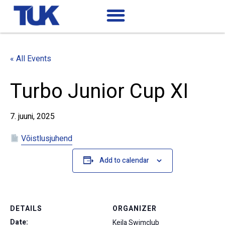
« All Events
Turbo Junior Cup XI
7. juuni, 2025
Võistlusjuhend
Add to calendar
DETAILS
ORGANIZER
Date:
Keila Swimclub