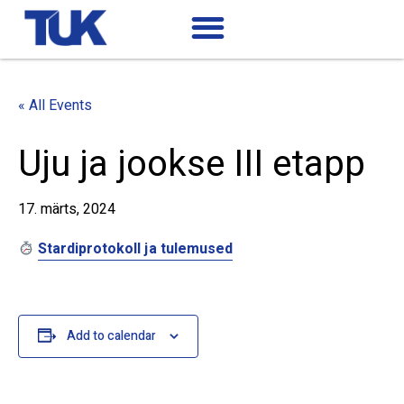
« All Events
Uju ja jookse III etapp
17. märts, 2024
Stardiprotokoll ja tulemused
Add to calendar