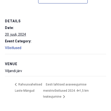
DETAILS
Date:
20. juuli, 2024
Event Category:
Võistlused
VENUE
Viljandi järv
Rahvusvahelised
Eesti lahtised avaveeujumise
Laste Mängud
meistrivõistlused 2024. 4×1,5 km
teateujumine