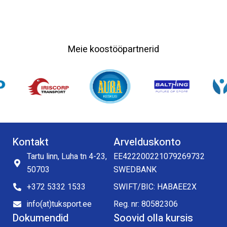
Meie koostööpartnerid
Kontakt
Arvelduskonto
Tartu linn, Luha tn 4-23,
EE422200221079269732
50703
SWEDBANK
+372 5332 1533
SWIFT/BIC: HABAEE2X
info(at)tuksport.ee
Reg. nr: 80582306
Dokumendid
Soovid olla kursis