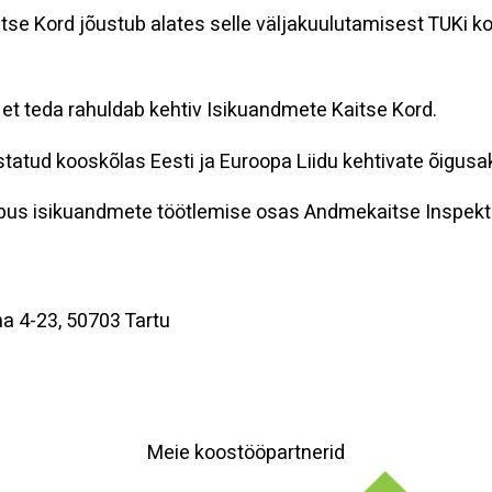
 Kord jõustub alates selle väljakuulutamisest TUKi kodu
, et teda rahuldab kehtiv Isikuandmete Kaitse Kord.
atud kooskõlas Eesti ja Euroopa Liidu kehtivate õigusa
kaebus isikuandmete töötlemise osas Andmekaitse Inspekt
ha 4-23, 50703 Tartu
Meie koostööpartnerid