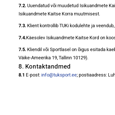
7.2.
Uuendatud või muudetud Isikuandmete Kaitse
Isikuandmete Kaitse Korra muutmisest.
7.3.
Klient kontrollib TUKi kodulehte ja veendub
7.4.
Käesolev Isikuandmete Kaitse Kord on koost
7.5.
Kliendil või Sportlasel on õigus esitada 
Väike-Ameerika 19, Tallinn 10129).
8. Kontaktandmed
8.1
E-post:
info@tuksport.ee
; postiaadress: Lu