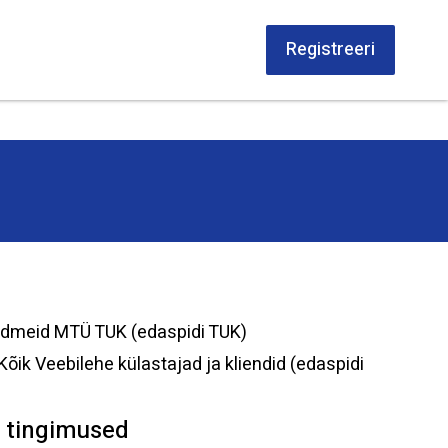
Registreeri
andmeid MTÜ TUK (edaspidi TUK)
ik Veebilehe külastajad ja kliendid (edaspidi
e tingimused