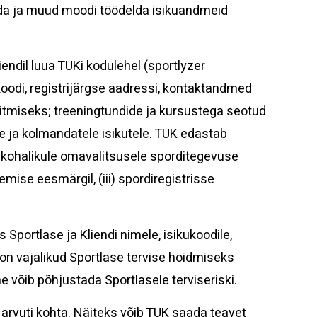
ada ja muud moodi töödelda isikuandmeid
endil luua TUKi kodulehel (sportlyzer
oodi, registrijärgse aadressi, kontaktandmed
täitmiseks; treeningtundide ja kursustega seotud
le ja kolmandatele isikutele. TUK edastab
(i) kohalikule omavalitsusele sporditegevuse
mise eesmärgil, (iii) spordiregistrisse
 Sportlase ja Kliendi nimele, isikukoodile,
 on vajalikud Sportlase tervise hoidmiseks
e võib põhjustada Sportlasele terviseriski.
rvuti kohta. Näiteks võib TUK saada teavet