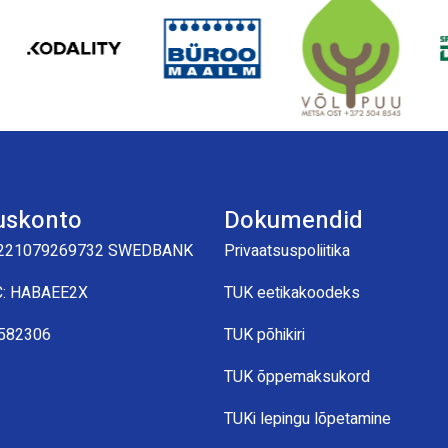
uskonto
Dokumendid
221079269732 SWEDBANK
Privaatsuspoliitika
C: HABAEE2X
TUK eetikakoodeks
0582306
TUK põhikiri
TUK õppemaksukord
TUKi lepingu lõpetamine