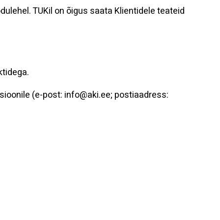
lehel. TUKil on õigus saata Klientidele teateid
ktidega.
sioonile (e-post: info@aki.ee; postiaadress: