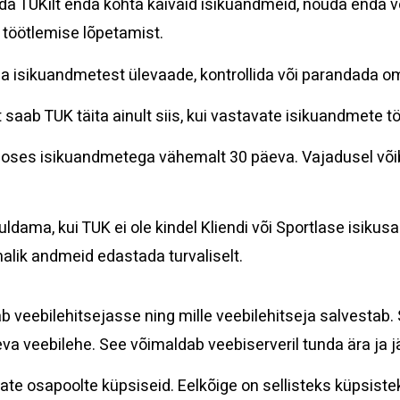
saada TUKilt enda kohta käivaid isikuandmeid, nõuda enda 
öötlemise lõpetamist.
 oma isikuandmetest ülevaade, kontrollida või parandada
saab TUK täita ainult siis, kui vastavate isikuandmete to
t seoses isikuandmetega vähemalt 30 päeva. Vajadusel vo
huldama, kui TUK ei ole kindel Kliendi või Sportlase isiku
alik andmeid edastada turvaliselt.
ab veebilehitsejasse ning mille veebilehitseja salvestab
va veebilehe. See võimaldab veebiserveril tunda ära ja ja
 osapoolte küpsiseid. Eelkõige on sellisteks küpsistek