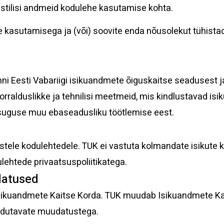
istilisi andmeid kodulehe kasutamise kohta.
e kasutamisega ja (või) soovite enda nõusolekut tühist
nni Eesti Vabariigi isikuandmete õiguskaitse seadusest j
rralduslikke ja tehnilisi meetmeid, mis kindlustavad isi
suguse muu ebaseadusliku töötlemise eest.
 teistele kodulehtedele. TUK ei vastuta kolmandate isikute 
ulehtede privaatsuspoliitikatega.
datused
Isikuandmete Kaitse Korda. TUK muudab Isikuandmete Kai
 puudutavate muudatustega.