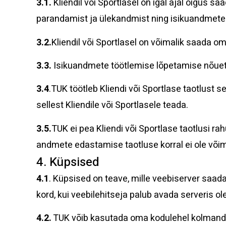
3.1.
Kliendil või Sportlasel on igal ajal õigus 
parandamist ja ülekandmist ning isikuandmete t
3.2.
Kliendil või Sportlasel on võimalik saada
3.3.
Isikuandmete töötlemise lõpetamise nõuet 
3.4
.TUK töötleb Kliendi või Sportlase taotlus
sellest Kliendile või Sportlasele teada.
3.5.
TUK ei pea Kliendi või Sportlase taotlusi ra
andmete edastamise taotluse korral ei ole võim
4. Küpsised
4.1
. Küpsised on teave, mille veebiserver saad
kord, kui veebilehitseja palub avada serveris ole
4.2.
TUK võib kasutada oma kodulehel kolmandate