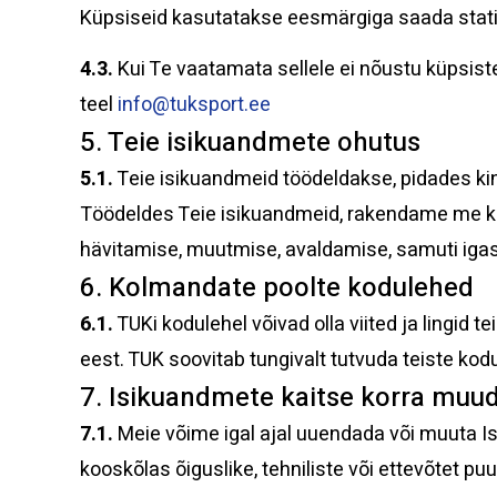
Küpsiseid kasutatakse eesmärgiga saada stat
4.3.
Kui Te vaatamata sellele ei nõustu küpsist
teel
info@tuksport.ee
5. Teie isikuandmete ohutus
5.1.
Teie isikuandmeid töödeldakse, pidades ki
Töödeldes Teie isikuandmeid, rakendame me ko
hävitamise, muutmise, avaldamise, samuti iga
6. Kolmandate poolte kodulehed
6.1.
TUKi kodulehel võivad olla viited ja lingid
eest. TUK soovitab tungivalt tutvuda teiste kod
7. Isikuandmete kaitse korra muu
7.1.
Meie võime igal ajal uuendada või muuta 
kooskõlas õiguslike, tehniliste või ettevõtet