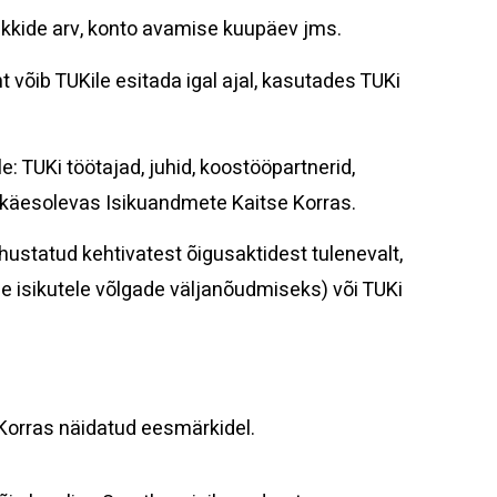
likkide arv, konto avamise kuupäev jms.
võib TUKile esitada igal ajal, kasutades TUKi
TUKi töötajad, juhid, koostööpartnerid,
d käesolevas Isikuandmete Kaitse Korras.
ustatud kehtivatest õigusaktidest tulenevalt,
isikutele võlgade väljanõudmiseks) või TUKi
orras näidatud eesmärkidel.