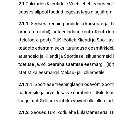
2.1
Pakkudes Klientidele Veebilehel teenuseid, v
seoses allpool toodud tegevustega ning järgmis
2.1.1.
Seoses treeningtundide ja kursustega. Tre
programmi abil) iseteeninduse konto. Konto loom
(telefon, e-post). TUK töötleb Kliendi ja Spor
teadete edastamiseks, turunduse eesmärkidel, 
aruandeid ja Kliendi ja Sportlase isikuandmeid (
toetuse ja/või pearaha saamise eesmärgil, (ii) 
statistika eesmärgil, Maksu- ja Tolliametile.
2.1.1.1.
Sportlase treeninglaagri osavõtt. Sportl
aadressile ja arveldusarve numbrile TUKile tead
laagri ajal. Selliseks infoks võivad olla allergi
2.1.2.
Seoses TUKi kodulehe külastamisega. TUKi