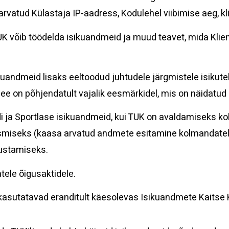
 arvatud Külastaja IP-aadress, Kodulehel viibimise aeg, k
õib töödelda isikuandmeid ja muud teavet, mida Klient 
uandmeid lisaks eeltoodud juhtudele järgmistele isikutele: 
ee on põhjendatult vajalik eesmärkidel, mis on näidatu
i ja Sportlase isikuandmeid, kui TUK on avaldamiseks koh
aitsmiseks (kaasa arvatud andmete esitamine kolmandatele 
lustamiseks.
tele õigusaktidele.
asutatavad eranditult käesolevas Isikuandmete Kaitse K