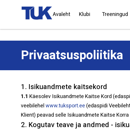
Avaleht
Klubi
Treeningud
Privaatsuspoliitika
1. Isikuandmete kaitsekord
1.1
Käesolev Isikuandmete Kaitse Kord (edaspid
veebilehel
www.tuksport.ee
(edaspidi Veebileht
Klient) peavad selle Isikuandmete Kaitse Korra t
2. Kogutav teave ja andmed - isi