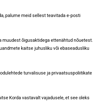
ada, palume meid sellest teavitada e-posti
a muudest õigusaktidega ettenähtud nõuetest.
kuandmete kaitse juhusliku või ebaseadusliku
kodulehtede turvalisuse ja privaatsuspoliitikate
tse Korda vastavalt vajadusele, et see oleks