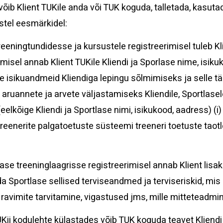
õib Klient TUKile anda või TUK koguda, talletada, kasut
tel eesmärkidel:
eningtundidesse ja kursustele registreerimisel tuleb Kli
isel annab Klient TUKile Kliendi ja Sporlase nime, isikuk
tlase isikuandmeid Kliendiga lepingu sõlmimiseks ja selle 
aruannete ja arvete väljastamiseks Kliendile, Sportlase
eelkõige Kliendi ja Sportlase nimi, isikukood, aadress) 
treenerite palgatoetuste süsteemi treeneri toetuste taotle
ase treeninglaagrisse registreerimisel annab Klient lisaks
a Sportlase sellised terviseandmed ja terviseriskid, mis
ad, ravimite tarvitamine, vigastused jms, mille mitteteadmin
i kodulehte külastades võib TUK koguda teavet Kliendi a