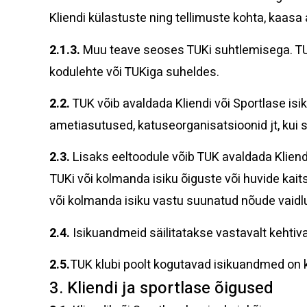
Kliendi külastuste ning tellimuste kohta, kaasa
2.1.3.
Muu teave seoses TUKi suhtlemisega. TUK v
kodulehte või TUKiga suheldes.
2.2.
TUK võib avaldada Kliendi või Sportlase isik
ametiasutused, katuseorganisatsioonid jt, kui s
2.3.
Lisaks eeltoodule võib TUK avaldada Kliend
TUKi või kolmanda isiku õiguste või huvide k
või kolmanda isiku vastu suunatud nõude vaid
2.4.
Isikuandmeid säilitatakse vastavalt kehtiva
2.5.
TUK klubi poolt kogutavad isikuandmed on k
3. Kliendi ja sportlase õigused