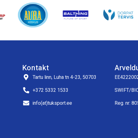
Kontakt
Arveld
Tartu linn, Luha tn 4-23, 50703
EE422200
+372 5332 1533
SWIFT/BI
info(at)tuksport.ee
Reg. nr: 8