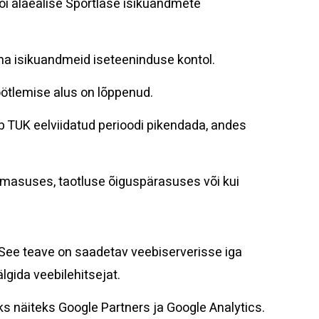
või alaealise Sportlase isikuandmete
 oma isikuandmeid iseteeninduse kontol.
̈ötlemise alus on lõppenud.
̃ib TUK eelviidatud perioodi pikendada, andes
samasuses, taotluse õiguspärasuses või kui
. See teave on saadetav veebiserverisse iga
̈lgida veebilehitsejat.
s näiteks Google Partners ja Google Analytics.