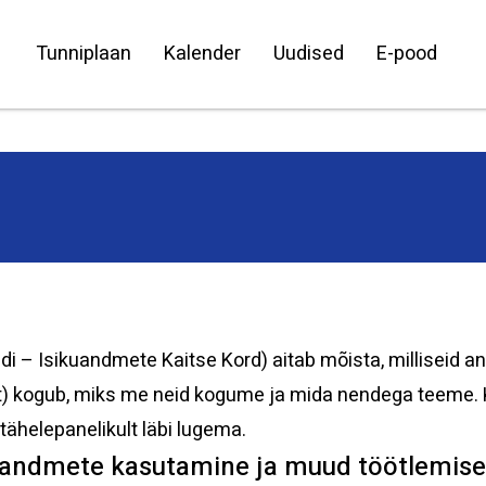
Tunniplaan
Kalender
Uudised
E-pood
i – Isikuandmete Kaitse Kord) aitab mõista, milliseid 
) kogub, miks me neid kogume ja mida nendega teeme. Kõ
ähelepanelikult läbi lugema.
kuandmete kasutamine ja muud töötlemis