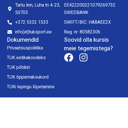
Tartu linn, Luha tn 4-23,
EE422200221079269732
50703
SWEDBANK
+372 5332 1533
SWIFT/BIC: HABAEE2X
info(at)tuksport.ee
Reg. nr: 80582306
Dokumendid
Soovid olla kursis
meie tegemistega?
Privaatsuspoliitika
TUK eetikakoodeks
TUK põhikiri
TUK õppemaksukord
TUKi lepingu lõpetamine