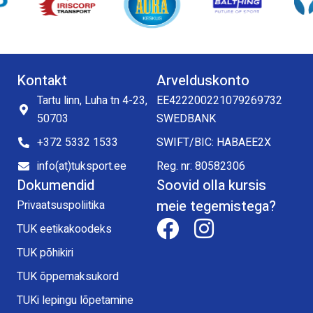
Kontakt
Arvelduskonto
Tartu linn, Luha tn 4-23,
EE422200221079269732
50703
SWEDBANK
+372 5332 1533
SWIFT/BIC: HABAEE2X
info(at)tuksport.ee
Reg. nr: 80582306
Dokumendid
Soovid olla kursis
meie tegemistega?
Privaatsuspoliitika
TUK eetikakoodeks
TUK põhikiri
TUK õppemaksukord
TUKi lepingu lõpetamine