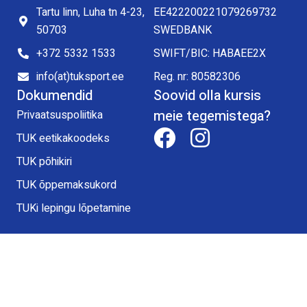
Tartu linn, Luha tn 4-23,
EE422200221079269732
50703
SWEDBANK
+372 5332 1533
SWIFT/BIC: HABAEE2X
info(at)tuksport.ee
Reg. nr: 80582306
Dokumendid
Soovid olla kursis
meie tegemistega?
Privaatsuspoliitika
TUK eetikakoodeks
TUK põhikiri
TUK õppemaksukord
TUKi lepingu lõpetamine