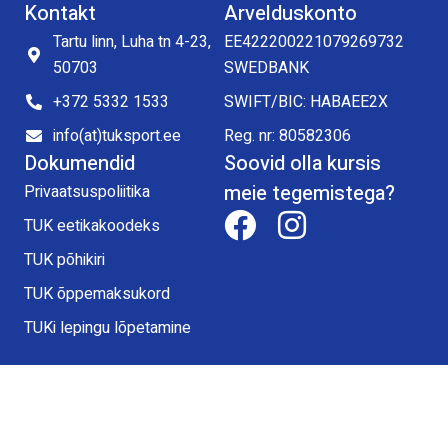
Kontakt
Arvelduskonto
Tartu linn, Luha tn 4-23,
EE422200221079269732
50703
SWEDBANK
+372 5332 1533
SWIFT/BIC: HABAEE2X
info(at)tuksport.ee
Reg. nr: 80582306
Dokumendid
Soovid olla kursis
meie tegemistega?
Privaatsuspoliitika
TUK eetikakoodeks
TUK põhikiri
TUK õppemaksukord
TUKi lepingu lõpetamine