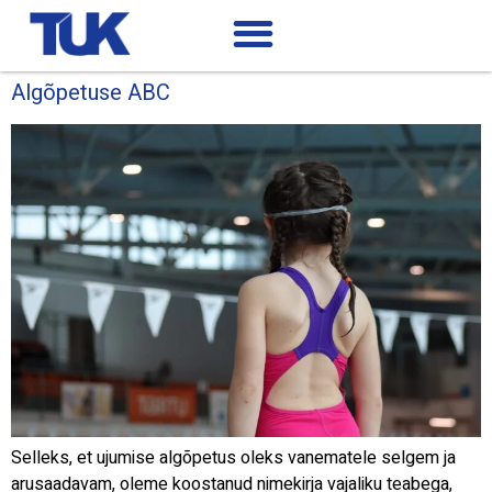
Algõpetuse ABC
Selleks, et ujumise algõpetus oleks vanematele selgem ja
arusaadavam, oleme koostanud nimekirja vajaliku teabega,