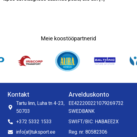
Meie koostööpartnerid
Kontakt
Arvelduskonto
Tartu linn, Luha tn 4-23,
EE422200221079269732
50703
SWEDBANK
+372 5332 1533
SWIFT/BIC: HABAEE2X
info(at)tuksport.ee
Reg. nr: 80582306