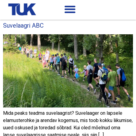
Suvelaagri ABC
Mida peaks teadma suvelaagrist? Suvelaager on lapsele
elamusterohke ja arendav kogemus, mis toob kokku liikumise,
uued oskused ja toredad sõbrad. Kui oled mõelnud oma
lapse suvelaagrisse saatmise peale, siis siin […]