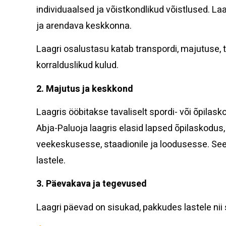
individuaalsed ja võistkondlikud võistlused. La
ja arendava keskkonna.
Laagri osalustasu katab transpordi, majutuse,
korralduslikud kulud.
2. Majutus ja keskkond
Laagris ööbitakse tavaliselt spordi- või õpila
Abja-Paluoja laagris elasid lapsed õpilaskodus,
veekeskusesse, staadionile ja loodusesse. Se
lastele.
3. Päevakava ja tegevused
Laagri päevad on sisukad, pakkudes lastele nii 