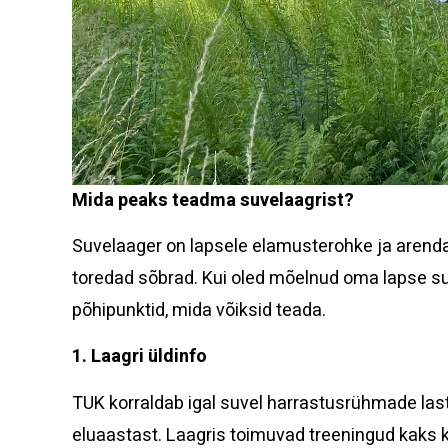
Mida peaks teadma suvelaagrist?
Suvelaager on lapsele elamusterohke ja arenda
toredad sõbrad. Kui oled mõelnud oma lapse su
põhipunktid, mida võiksid teada.
1. Laagri üldinfo
TUK korraldab igal suvel harrastusrühmade last
eluaastast. Laagris toimuvad treeningud kaks 