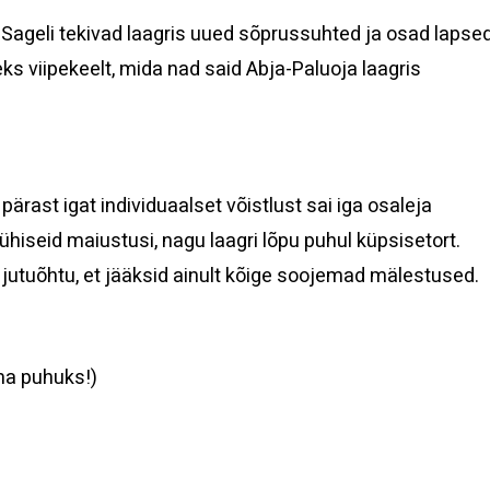
 Sageli tekivad laagris uued sõprussuhted ja osad lapse
teks viipekeelt, mida nad said Abja-Paluoja laagris
ärast igat individuaalset võistlust sai iga osaleja
hiseid maiustusi, nagu laagri lõpu puhul küpsisetort.
 jutuõhtu, et jääksid ainult kõige soojemad mälestused.
ma puhuks!)