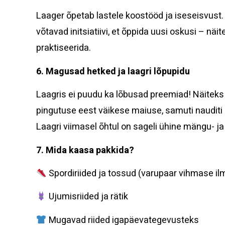
Laager õpetab lastele koostööd ja iseseisvust.
võtavad initsiatiivi, et õppida uusi oskusi – näi
praktiseerida.
6. Magusad hetked ja laagri lõpupidu
Laagris ei puudu ka lõbusad preemiad! Näiteks p
pingutuse eest väikese maiuse, samuti nauditi ü
Laagri viimasel õhtul on sageli ühine mängu- ja
7. Mida kaasa pakkida?
Spordiriided ja tossud (varupaar vihmase il
Ujumisriided ja rätik
Mugavad riided igapäevategevusteks