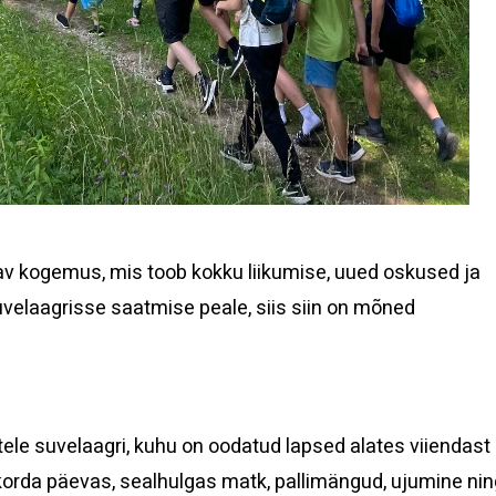
v kogemus, mis toob kokku liikumise, uued oskused ja
velaagrisse saatmise peale, siis siin on mõned
ele suvelaagri, kuhu on oodatud lapsed alates viiendast
korda päevas, sealhulgas matk, pallimängud, ujumine nin