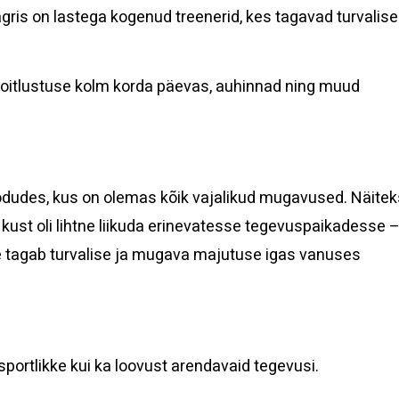
agris on lastega kogenud treenerid, kes tagavad turvalise
 toitlustuse kolm korda päevas, auhinnad ning muud
skodudes, kus on olemas kõik vajalikud mugavused. Näitek
 kust oli lihtne liikuda erinevatesse tegevuspaikadesse 
e tagab turvalise ja mugava majutuse igas vanuses
sportlikke kui ka loovust arendavaid tegevusi.