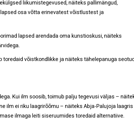
mekülgsed liikumistegevused, näiteks pallimängud,
psed osa võtta erinevatest võistlustest ja
oorimad lapsed arendada oma kunstioskusi, näiteks
rvidega.
 toredaid võistkondlikke ja näiteks tähelepanuga seotu
ga. Kui ilm soosib, toimub palju tegevusi väljas – näite
ilm ei riku laagrirõõmu – näiteks Abja-Palujoja laagris
hmase ilmaga leiti siseruumides toredaid alternatiive.