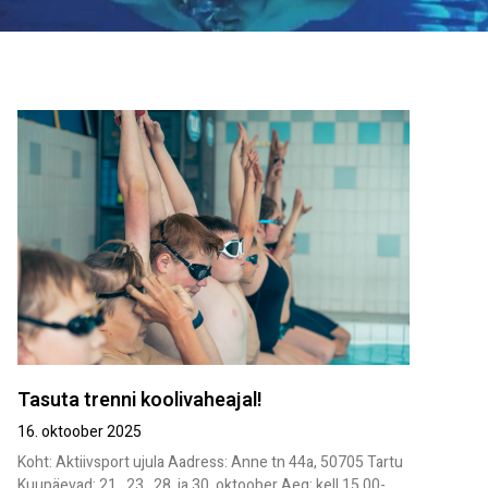
Tasuta trenni koolivaheajal!
16. oktoober 2025
Koht: Aktiivsport ujula Aadress: Anne tn 44a, 50705 Tartu
Kuupäevad: 21., 23., 28. ja 30. oktoober Aeg: kell 15.00-