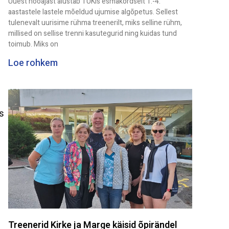
Uuest hooajast alustab TUKis esmakordselt 1.-4.
aastastele lastele mõeldud ujumise algõpetus. Sellest
tulenevalt uurisime rühma treenerilt, miks selline rühm,
millised on sellise trenni kasutegurid ning kuidas tund
toimub. Miks on
Loe rohkem
s
–
Treenerid Kirke ja Marge käisid õpirändel