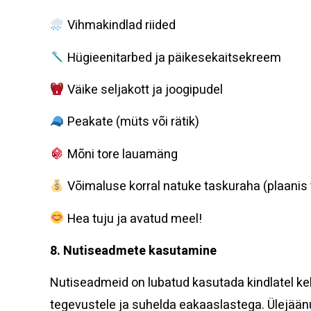
Vihmakindlad riided
Hügieenitarbed ja päikesekaitsekreem
Väike seljakott ja joogipudel
Peakate (müts või rätik)
Mõni tore lauamäng
Võimaluse korral natuke taskuraha (plaanis 
Hea tuju ja avatud meel!
8. Nutiseadmete kasutamine
Nutiseadmeid on lubatud kasutada kindlatel ke
tegevustele ja suhelda eakaaslastega. Ülejäänu