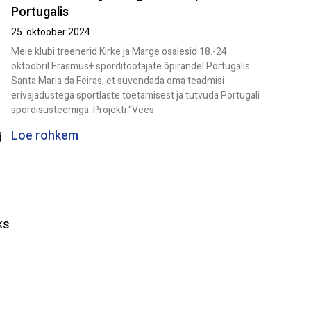
Portugalis
25. oktoober 2024
Meie klubi treenerid Kirke ja Marge osalesid 18.-24.
oktoobril Erasmus+ sporditöötajate õpirändel Portugalis
Santa Maria da Feiras, et süvendada oma teadmisi
erivajadustega sportlaste toetamisest ja tutvuda Portugali
spordisüsteemiga. Projekti “Vees
Loe rohkem
d
ks