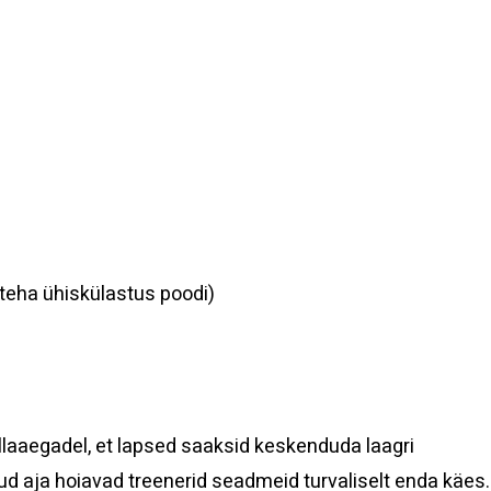
teha ühiskülastus poodi)
llaaegadel, et lapsed saaksid keskenduda laagri
d aja hoiavad treenerid seadmeid turvaliselt enda käes.