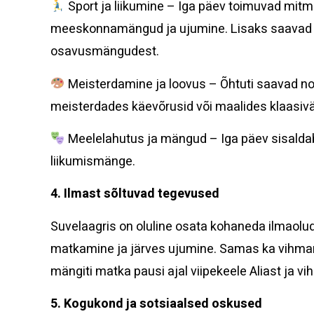
Sport ja liikumine – Iga päev toimuvad mit
meeskonnamängud ja ujumine. Lisaks saavad la
osavusmängudest.
Meisterdamine ja loovus – Õhtuti saavad n
meisterdades käevõrusid või maalides klaasivä
Meelelahutus ja mängud – Iga päev sisaldab
liikumismänge.
4. Ilmast sõltuvad tegevused
Suvelaagris on oluline osata kohaneda ilmaolude
matkamine ja järves ujumine. Samas ka vihmane 
mängiti matka pausi ajal viipekeele Aliast ja vi
5. Kogukond ja sotsiaalsed oskused