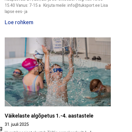
15.40 Vanus: 7-15 a Kirjuta meile: info@tuksport.ee Lisa
lapse ees- ja
Loe rohkem
Väikelaste algõpetus 1.-4. aastastele
31. juuli 2025
g