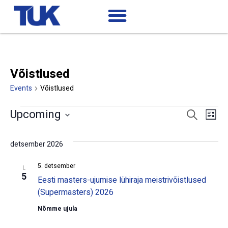
Võistlused
Events
Võistlused
Ev
Events
Upcoming
Search
List
Search
Select
Vi
date.
and
detsember 2026
Views
Na
Navigatio
5. detsember
L
5
Eesti masters-ujumise lühiraja meistrivõistlused
(Supermasters) 2026
Nõmme ujula