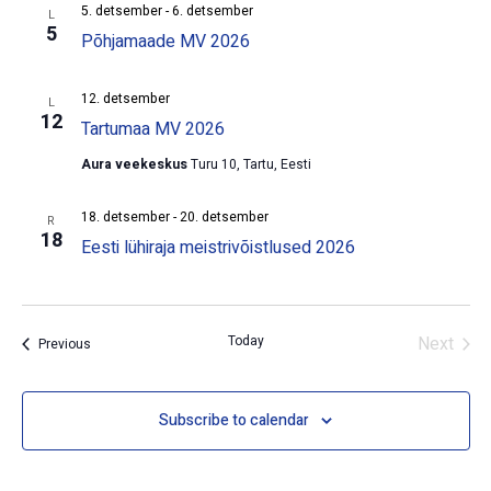
5. detsember
-
6. detsember
L
5
Põhjamaade MV 2026
12. detsember
L
12
Tartumaa MV 2026
Aura veekeskus
Turu 10, Tartu, Eesti
18. detsember
-
20. detsember
R
18
Eesti lühiraja meistrivõistlused 2026
Even
Today
Next
Events
Previous
Subscribe to calendar