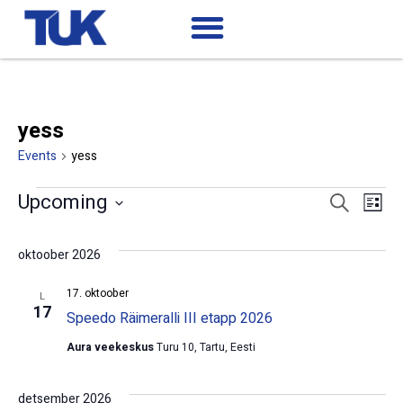
yess
Events
yess
Ev
Events
Upcoming
Search
List
Search
Select
Vi
date.
and
oktoober 2026
Views
Na
Navigatio
17. oktoober
L
17
Speedo Räimeralli III etapp 2026
Aura veekeskus
Turu 10, Tartu, Eesti
detsember 2026