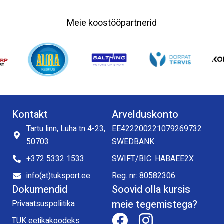
Meie koostööpartnerid
Kontakt
Arvelduskonto
Tartu linn, Luha tn 4-23,
EE422200221079269732
50703
SWEDBANK
+372 5332 1533
SWIFT/BIC: HABAEE2X
info(at)tuksport.ee
Reg. nr: 80582306
Dokumendid
Soovid olla kursis
meie tegemistega?
Privaatsuspoliitika
TUK eetikakoodeks