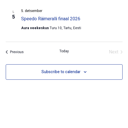
5. detsember
L
5
Speedo Räimeralli finaal 2026
Aura veekeskus
Turu 10, Tartu, Eesti
Even
Today
Next
Events
Previous
Subscribe to calendar