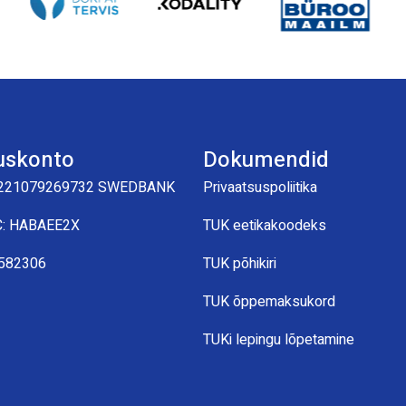
uskonto
Dokumendid
221079269732 SWEDBANK
Privaatsuspoliitika
C: HABAEE2X
TUK eetikakoodeks
0582306
TUK põhikiri
TUK õppemaksukord
TUKi lepingu lõpetamine