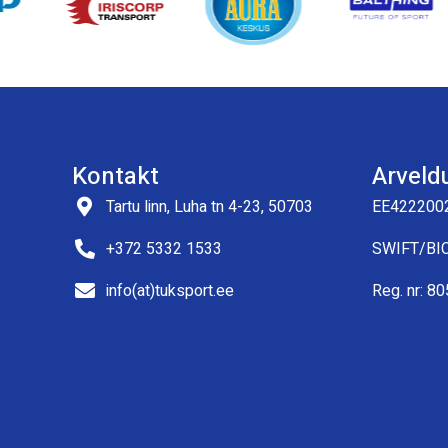
Kontakt
Arveld
Tartu linn, Luha tn 4-23, 50703
EE422200
+372 5332 1533
SWIFT/BI
info(at)tuksport.ee
Reg. nr: 8