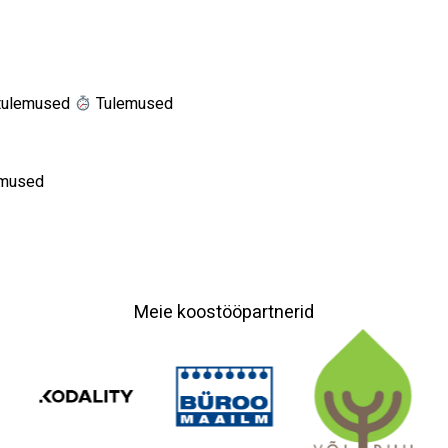
 tulemused
Tulemused
lemused
Meie koostööpartnerid