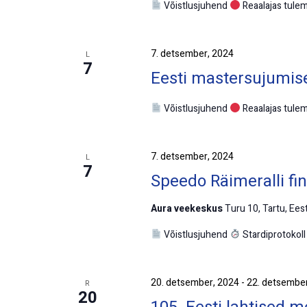
Võistlusjuhend
Reaalajas tule
7. detsember, 2024
L
7
Eesti mastersujumise
Võistlusjuhend
Reaalajas tule
7. detsember, 2024
L
7
Speedo Räimeralli fin
Aura veekeskus
Turu 10, Tartu, Eest
Võistlusjuhend
Stardiprotokol
20. detsember, 2024
-
22. detsembe
R
20