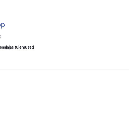
pp
i
eaalajas tulemused