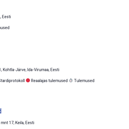
, Eesti
mused
, Kohtla-Järve, Ida-Virumaa, Eesti
tardiprotokoll
Reaalajas tulemused
Tulemused
d
 mnt 17, Keila, Eesti