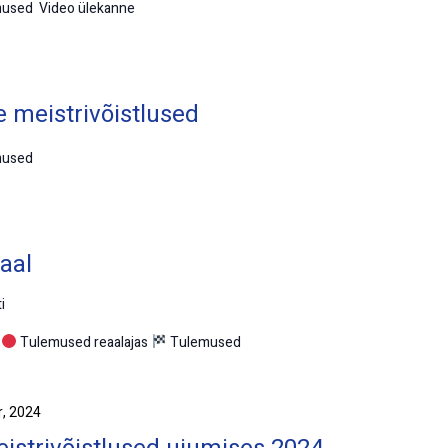
mused Video ülekanne
 meistrivõistlused
mused
aal
i
l
Tulemused reaalajas
Tulemused
r, 2024