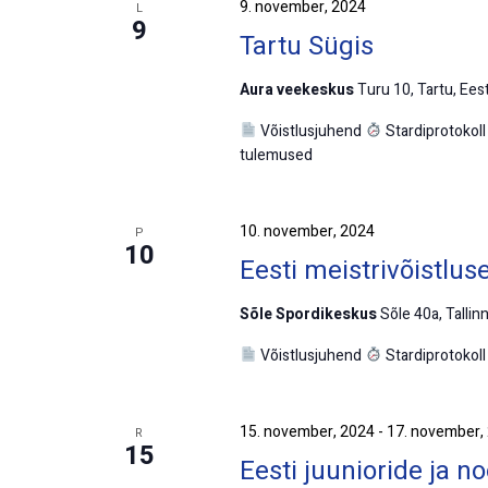
9. november, 2024
L
9
Tartu Sügis
Aura veekeskus
Turu 10, Tartu, Eest
Võistlusjuhend
Stardiprotokol
tulemused
10. november, 2024
P
10
Eesti meistrivõistlu
Sõle Spordikeskus
Sõle 40a, Tallinn
Võistlusjuhend
Stardiprotokol
15. november, 2024
-
17. november,
R
15
Eesti juunioride ja no