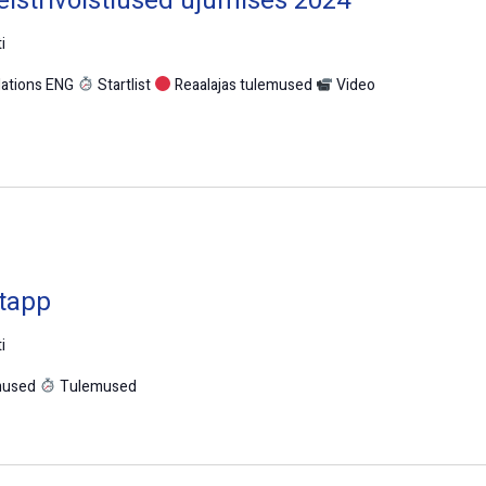
eistrivõistlused ujumises 2024
i
lations ENG
Startlist
Reaalajas tulemused
Video
etapp
i
emused
Tulemused