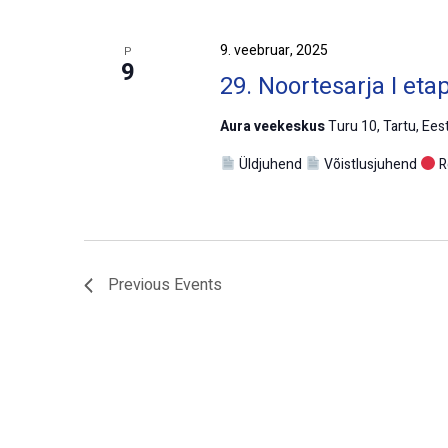
9. veebruar, 2025
P
9
29. Noortesarja I eta
Aura veekeskus
Turu 10, Tartu, Eest
Üldjuhend
Võistlusjuhend
R
Previous
Events