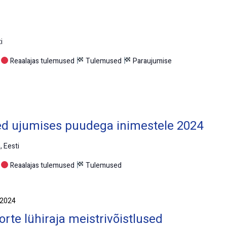
i
l
Reaalajas tulemused
Tulemused
Paraujumise
sed ujumises puudega inimestele 2024
, Eesti
l
Reaalajas tulemused
Tulemused
 2024
orte lühiraja meistrivõistlused