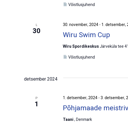
Võistlusjuhend
30. november, 2024
-
1. detsember,
L
30
Wiru Swim Cup
Wiru Spordikeskus
Järveküla tee 4
Võistlusjuhend
detsember 2024
1. detsember, 2024
-
3. detsember, 
P
1
Põhjamaade meistriv
Taani
, Denmark