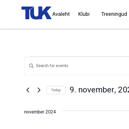
Avaleht
Klubi
Treeningud
Events
Enter
Search
Keyword.
Search
and
for
Views
Events
by
Navigation
9. november, 20
Keyword.
Today
Select
date.
november 2024