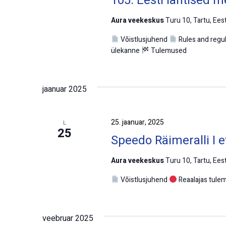
105. Eesti lahtised m
Aura veekeskus
Turu 10, Tartu, Eest
Võistlusjuhend
Rules and regu
ülekanne
Tulemused
jaanuar 2025
25. jaanuar, 2025
L
25
Speedo Räimeralli I 
Aura veekeskus
Turu 10, Tartu, Eest
Võistlusjuhend
Reaalajas tul
veebruar 2025