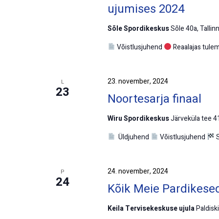
ujumises 2024
Sõle Spordikeskus
Sõle 40a, Tallinn
Võistlusjuhend
Reaalajas tule
23. november, 2024
L
23
Noortesarja finaal
Wiru Spordikeskus
Järveküla tee 41
Üldjuhend
Võistlusjuhend
S
24. november, 2024
P
24
Kõik Meie Pardikese
Keila Tervisekeskuse ujula
Paldiski