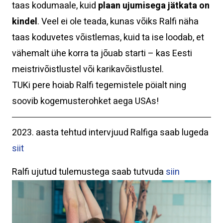
taas kodumaale, kuid
plaan ujumisega jätkata on
kindel
. Veel ei ole teada, kunas võiks Ralfi näha
taas koduvetes võistlemas, kuid ta ise loodab, et
vähemalt ühe korra ta jõuab starti – kas Eesti
meistrivõistlustel või karikavõistlustel.
TUKi pere hoiab Ralfi tegemistele pöialt ning
soovib kogemusterohket aega USAs!
2023. aasta tehtud intervjuud Ralfiga saab lugeda
siit
Ralfi ujutud tulemustega saab tutvuda
siin