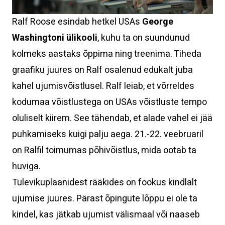
Ralf Roose esindab hetkel USAs
George
Washingtoni ülikooli
, kuhu ta on suundunud
kolmeks aastaks õppima ning treenima. Tiheda
graafiku juures on Ralf osalenud edukalt juba
kahel ujumisvõistlusel. Ralf leiab, et võrreldes
kodumaa võistlustega on USAs võistluste tempo
oluliselt kiirem. See tähendab, et alade vahel ei jää
puhkamiseks kuigi palju aega. 21.-22. veebruaril
on Ralfil toimumas põhivõistlus, mida ootab ta
huviga.
Tulevikuplaanidest rääkides on fookus kindlalt
ujumise juures. Pärast õpingute lõppu ei ole ta
kindel, kas jätkab ujumist välismaal või naaseb