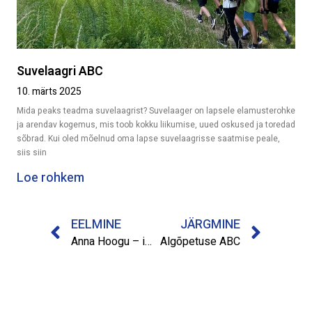
Suvelaagri ABC
10. märts 2025
Mida peaks teadma suvelaagrist? Suvelaager on lapsele elamusterohke
ja arendav kogemus, mis toob kokku liikumise, uued oskused ja toredad
sõbrad. Kui oled mõelnud oma lapse suvelaagrisse saatmise peale,
siis siin
Loe rohkem
EELMINE
JÄRGMINE
Anna Hoogu – igaüks väärib võimalust
Algõpetuse ABC